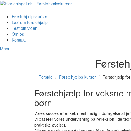
Førstehjælpskurser
Lær om førstehjælp
Test din viden
Om os
Kontakt
Menu
Førsteh
Forside
Førstehjælps kurser
Førstehjælp fo
Førstehjælp for voksne 
børn
Vores succes er enkel: mest mulig inddragelse af jer
Vi baserer vores undervisning på refleksion i de teor
praktiske øvelser.
Alle som er aktive og deltagende får et førstehjælps