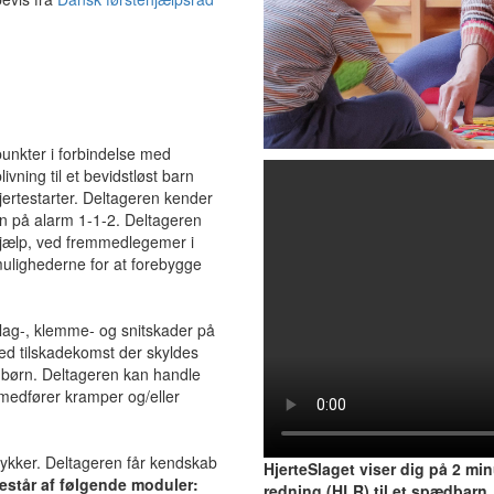
unkter i forbindelse med
vning til et bevidstløst barn
ertestarter. Deltageren kender
n på alarm 1-1-2. Deltageren
hjælp, ved fremmedlegemer i
mulighederne for at forebygge
slag-, klemme- og snitskader på
d tilskadekomst der skyldes
s børn. Deltageren kan handle
medfører kramper og/eller
lykker. Deltageren får kendskab
HjerteSlaget viser dig på 2 min
estår af følgende moduler:
redning (HLR) til et spædbarn