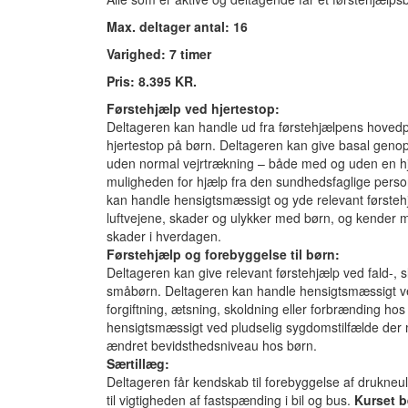
Max. deltager antal: 16
Varighed: 7 timer
Pris: 8.395 KR.
Førstehjælp ved hjertestop:
Deltageren kan handle ud fra førstehjælpens hovedp
hjertestop på børn. Deltageren kan give basal genopli
uden normal vejrtrækning – både med og uden en hj
muligheden for hjælp fra den sundhedsfaglige perso
kan handle hensigtsmæssigt og yde relevant første
luftvejene, skader og ulykker med børn, og kender 
skader i hverdagen.
Førstehjælp og forebyggelse til børn:
Deltageren kan give relevant førstehjælp ved fald-, 
småbørn. Deltageren kan handle hensigtsmæssigt ve
forgiftning, ætsning, skoldning eller forbrænding ho
hensigtsmæssigt ved pludselig sygdomstilfælde der 
ændret bevidsthedsniveau hos børn.
Særtillæg:
Deltageren får kendskab til forebyggelse af drukneu
til vigtigheden af fastspænding i bil og bus.
Kurset b