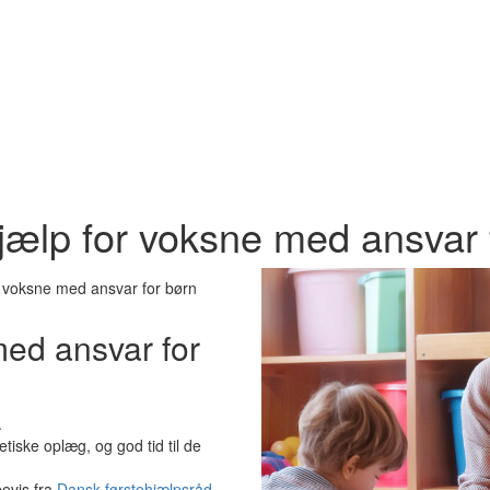
jælp for voksne med ansvar 
r voksne med ansvar for børn
med ansvar for
.
etiske oplæg, og god tid til de
bevis fra
Dansk førstehjælpsråd